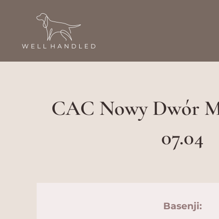
Przejdź
do
treści
CAC Nowy Dwór Ma
07.04
Basenji: