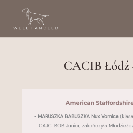
Przejdź
do
treści
CACIB Łódź -
American Staffordshire 
~
MARUSZKA BABUSZKA Nux Vomica
(klasa
CAJC, BOB Junior, zakończyła Młodzież