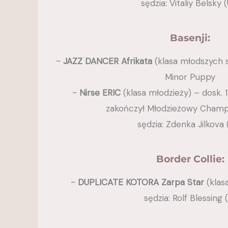
sędzia: Vitaliy Belsky 
Basenji:
~
JAZZ DANCER Afrikata
(klasa młodszych s
Minor Puppy
~
Nirse ERIC
(klasa młodzieży) – dosk. 1
zakończył Młodzieżowy Champi
sędzia: Zdenka Jilkova 
Border Collie:
~
DUPLICATE KOTORA Zarpa Star
(klasa
sędzia: Rolf Blessing 