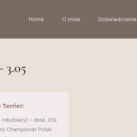
Home
O mnie
Doświadczenie
 3.05
Terrier:
 młodzieży) – dosk. 1/13,
owy Championat Polski