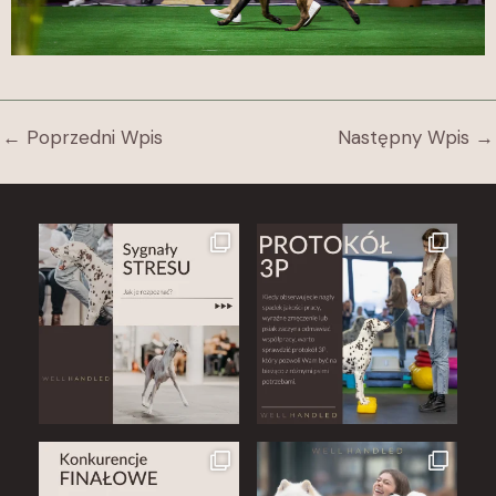
←
Poprzedni Wpis
Następny Wpis
→