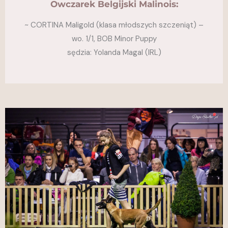
Owczarek Belgijski Malinois:
~ CORTINA Maligold (klasa młodszych szczeniąt) –
wo. 1/1, BOB Minor Puppy
sędzia: Yolanda Magal (IRL)