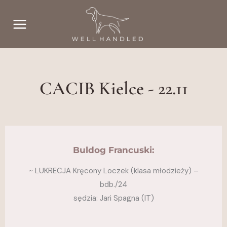
Przejdź
do
treści
CACIB Kielce - 22.11
Buldog Francuski:
~ LUKRECJA Kręcony Loczek (klasa młodzieży) –
bdb./24
sędzia: Jari Spagna (IT)