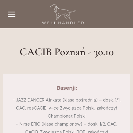
Przejdź
do
treści
CACIB Poznań - 30.10
Basenji:
~ JAZZ DANCER Afrikata (klasa pośrednia) – dosk. 1/1,
CAC, resCACIB, v-ce Zwycięzca Polski, zakończył
Championat Polski
~ Nirse ERIC (klasa championów) – dosk. 1/2, CAC,
CACIB, Zwycięzca Polski, BOB, zakończył