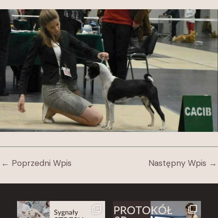
←
Poprzedni Wpis
Następny Wpis
→