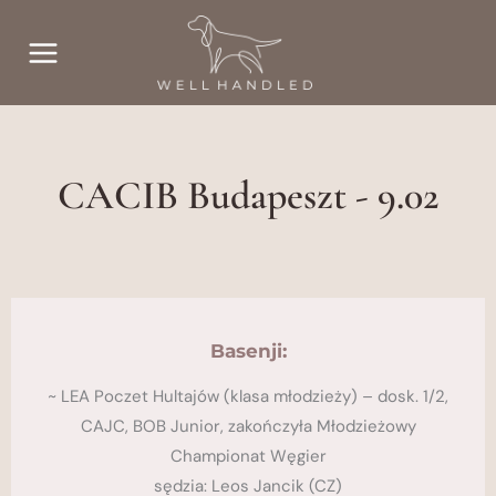
Przejdź
do
treści
CACIB Budapeszt - 9.02
Basenji:
~ LEA Poczet Hultajów (klasa młodzieży) – dosk. 1/2,
CAJC, BOB Junior, zakończyła Młodzieżowy
Championat Węgier
​sędzia: Leos Jancik (CZ)​