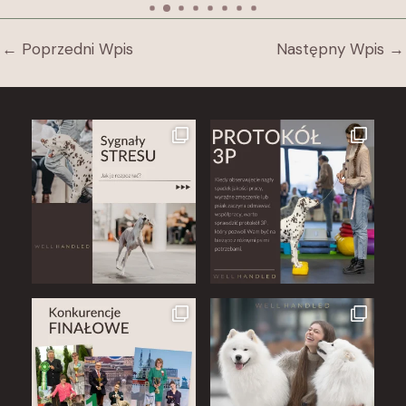
←
Poprzedni Wpis
Następny Wpis
→