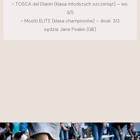
~ TOSCA del Dianiri (klasa młodszych szczeniąt) – wo.
3/5
~ Moolti ELITE (klasa championów) – dosk. 3/3
sędzia: Jane Peakin (GB)