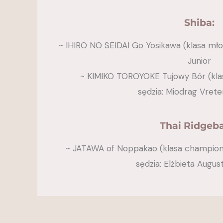
Shiba:
~ IHIRO NO SEIDAI Go Yosikawa (klasa mło
Junior
~ KIMIKO TOROYOKE Tujowy Bór (klas
​sędzia: Miodrag Vrete
Thai Ridgeba
~ JATAWA of Noppakao (klasa championó
​sędzia: Elżbieta Augus