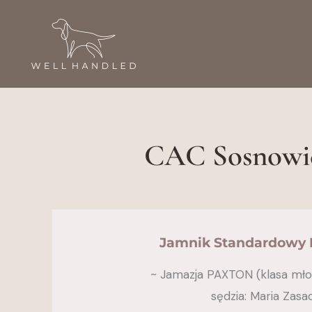
Przejdź
do
treści
CAC Sosnowiec
Jamnik Standardowy 
​~ Jamazja PAXTON (klasa młod
sędzia: Maria Zasa