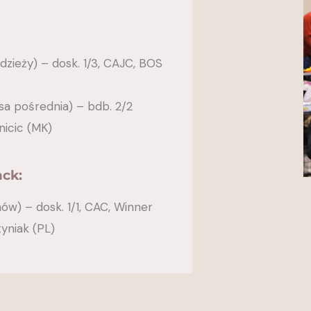
dzieży) – dosk. 1/3, CAJC, BOS
a pośrednia) – bdb. 2/2
nicic (MK)
ck:
w) – dosk. 1/1, CAC, Winner
tyniak (PL)