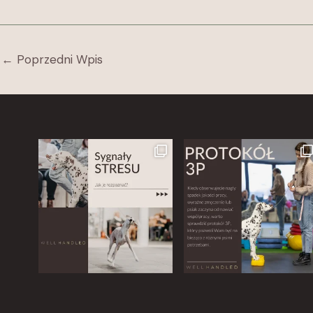
←
Poprzedni Wpis