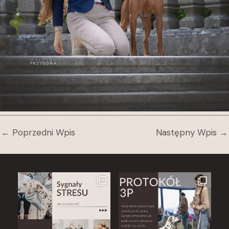
←
Poprzedni Wpis
Następny Wpis
→