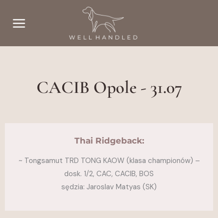
Przejdź
do
treści
CACIB Opole - 31.07
Thai Ridgeback:
~ Tongsamut TRD TONG KAOW (klasa championów) –
dosk. 1/2, CAC, CACIB, BOS
sędzia: Jaroslav Matyas (SK)