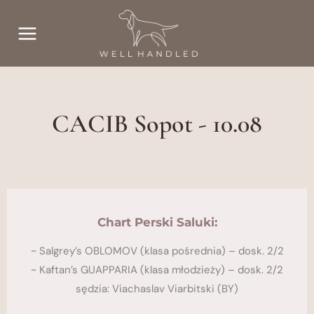
Przejdź
do
treści
CACIB Sopot - 10.08
Chart Perski Saluki:
~ Salgrey’s OBLOMOV (klasa pośrednia) – dosk. 2/2
~ Kaftan’s GUAPPARIA (klasa młodzieży) – dosk. 2/2
sędzia: Viachaslav Viarbitski (BY)