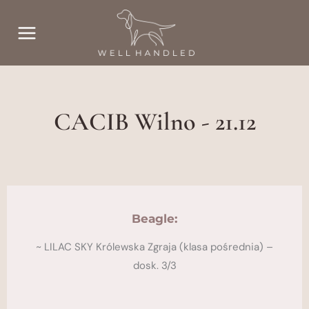
Przejdź
do
treści
CACIB Wilno - 21.12
Beagle:
~ LILAC SKY Królewska Zgraja (klasa pośrednia) –
dosk. 3/3