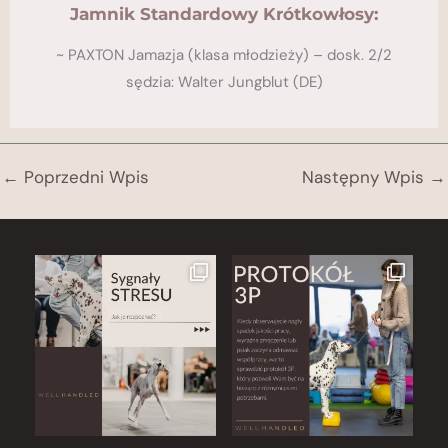
Jamnik Standardowy Krótkowłosy:
~ PAXTON Jamazja (klasa młodzieży) – dosk. 2/2
sędzia: Walter Jungblut (DE)
←
Poprzedni Wpis
Następny Wpis
→