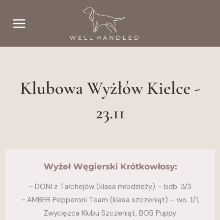
Przejdź
do
treści
Klubowa Wyżłów Kielce -
23.11
Wyżeł Węgierski Krótkowłosy:
~ DONI z Tałchejów (klasa młodzieży) – bdb. 3/3
~ AMBER Pepperoni Team (klasa szczeniąt) – wo. 1/1,
Zwycięzca Klubu Szczeniąt, BOB Puppy