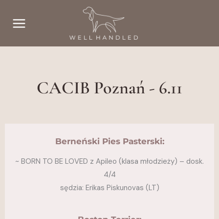
Przejdź
do
treści
CACIB Poznań - 6.11
Berneński Pies Pasterski:
~ BORN TO BE LOVED z Apileo (klasa młodzieży) – dosk.
4/4
sędzia: Erikas Piskunovas (LT)