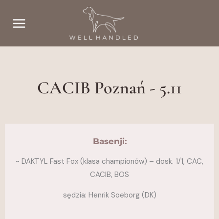
Przejdź
do
treści
CACIB Poznań - 5.11
Basenji:
~ DAKTYL Fast Fox (klasa championów) – dosk. 1/1, CAC,
CACIB, BOS
sędzia: Henrik Soeborg (DK)