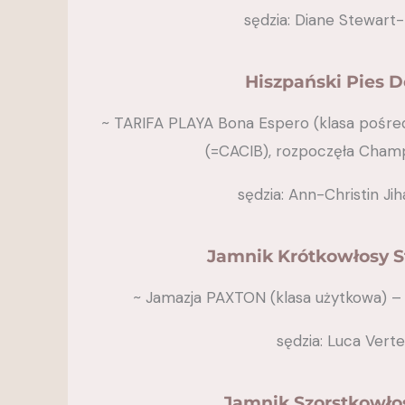
sędzia: Diane Stewart-R
Hiszpański Pies 
~ TARIFA PLAYA Bona Espero (klasa pośredn
(=CACIB), rozpoczęła Champ
sędzia: Ann-Christin Ji
Jamnik Krótkowłosy 
~ Jamazja PAXTON (klasa użytkowa) – 
sędzia: Luca Verte
Jamnik Szorstkowłos