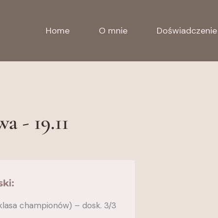
Home
O mnie
Doświadczenie
 - 19.11
ki:
lasa championów) – dosk. 3/3