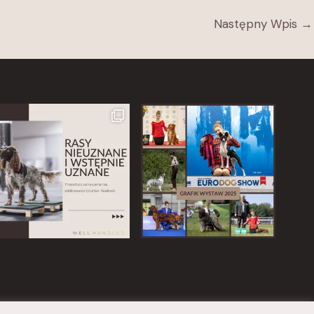
Następny Wpis
→