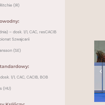
itchie (IR)
Dowodny:
ia) – dosk. 1/1, CAC, resCACIB
ionat Szwajcarii
hansson (SE)
Standardowy:
dosk. 1/1, CAC, CACIB, BOB
s (HU)
y Króliczy: