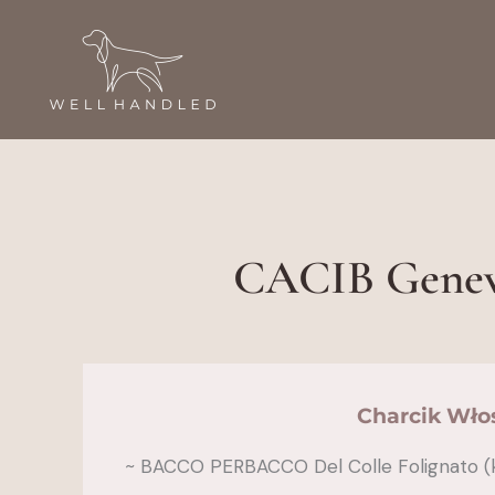
Przejdź
do
treści
CACIB Genewa
Charcik Włos
~ BACCO PERBACCO Del Colle Folignato (k