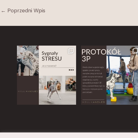
←
Poprzedni Wpis