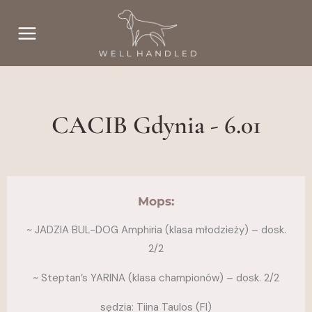
Przejdź
do
treści
CACIB Gdynia - 6.01
Mops:
~ JADZIA BUL-DOG Amphiria (klasa młodzieży) – dosk.
2/2
~ Steptan’s YARINA (klasa championów) – dosk. 2/2
sędzia: Tiina Taulos (FI)