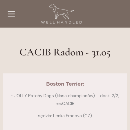
Przejdź
do
treści
CACIB Radom - 31.05
Boston Terrier:
~ JOLLY Patchy Dogs (klasa championów) – dosk. 2/2,
resCACIB
sędzia: Lenka Frncova (CZ)