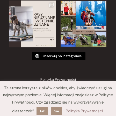
Obserwuj na Instagramie
Polityka Prywatności
Ta strona korzysta z plików cookies, aby świadczyć usługi na
Regulamin sklepu
najwyższym poziomie. Więcej informacji znajdziesz w Polityce
© 2026 Nina Szarska Well Handled
Prywatności. Czy zgadzasz się na wykorzystywanie
ciasteczek?
Polityka Prywatności
Tak
Nie