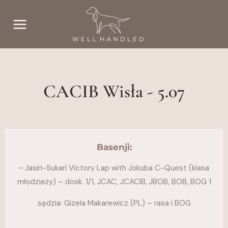
Przejdź
do
treści
CACIB Wisła - 5.07
Basenji:
~ Jasiri-Sukari Victory Lap with Jokuba C-Quest (klasa
młodzieży) – dosk. 1/1, JCAC, JCACIB, JBOB, BOB, BOG 1
sędzia: Gizela Makarewicz (PL) – rasa i BOG