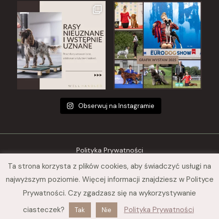
Obserwuj na Instagramie
Polityka Prywatności
Ta strona korzysta z plików cookies, aby świadczyć usługi na
Regulamin sklepu
najwyższym poziomie. Więcej informacji znajdziesz w Polityce
© 2026 Nina Szarska Well Handled
Prywatności. Czy zgadzasz się na wykorzystywanie
ciasteczek?
Polityka Prywatności
Tak
Nie