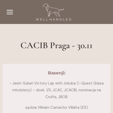
Przejdź
do
treści
CACIB Praga - 30.11
Basenji:
~ Jasiri-Sukari Victory Lap with Jokuba C-Quest (klasa
młodzieży) – dosk. 1/3, JCAC, JCACIB, nominacja na
Crufts, JBOB
sędzia: Miriam Camacho Villalta (ES)