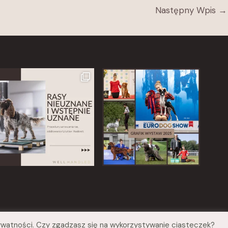
Następny Wpis
→
Prywatności. Czy zgadzasz się na wykorzystywanie ciasteczek?