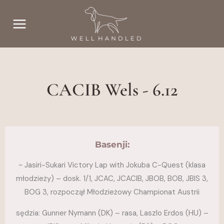
Przejdź
do
treści
CACIB Wels - 6.12
Basenji:
~ Jasiri-Sukari Victory Lap with Jokuba C-Quest (klasa
młodzieży) – dosk. 1/1, JCAC, JCACIB, JBOB, BOB, JBIS 3,
BOG 3, rozpoczął Młodzieżowy Championat Austrii
sędzia: Gunner Nymann (DK) – rasa, Laszlo Erdos (HU) –