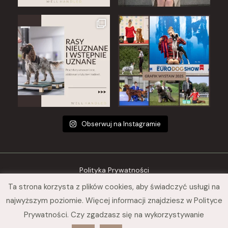
Obserwuj na Instagramie
Polityka Prywatności
Ta strona korzysta z plików cookies, aby świadczyć usługi na
Regulamin sklepu
najwyższym poziomie. Więcej informacji znajdziesz w Polityce
© 2026 Nina Szarska Well Handled
Prywatności. Czy zgadzasz się na wykorzystywanie