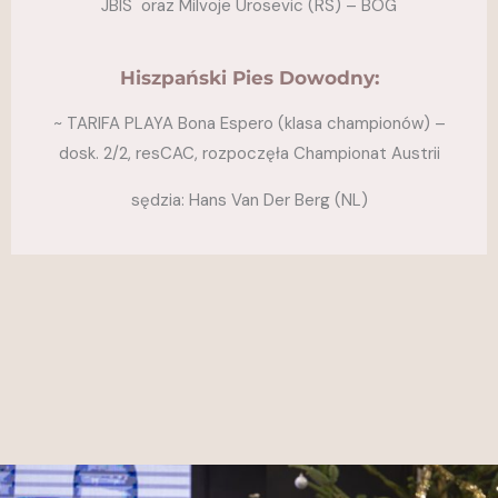
JBIS oraz Milvoje Urosevic (RS) – BOG
Hiszpański Pies Dowodny:
~
TARIFA PLAYA Bona Espero (
klasa championów) –
dosk. 2/2, resCAC, rozpoczęła Championat Austrii
sędzia: Hans Van Der Berg (NL)