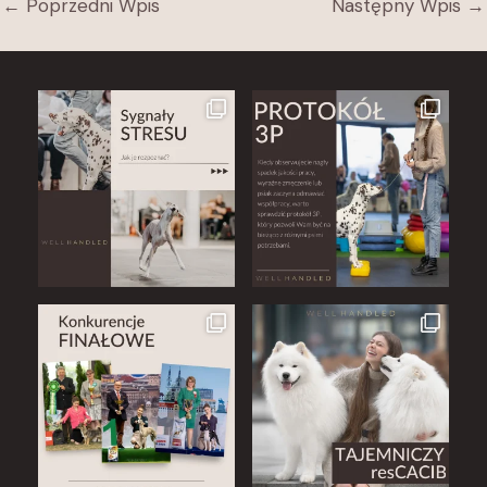
←
Poprzedni Wpis
Następny Wpis
→